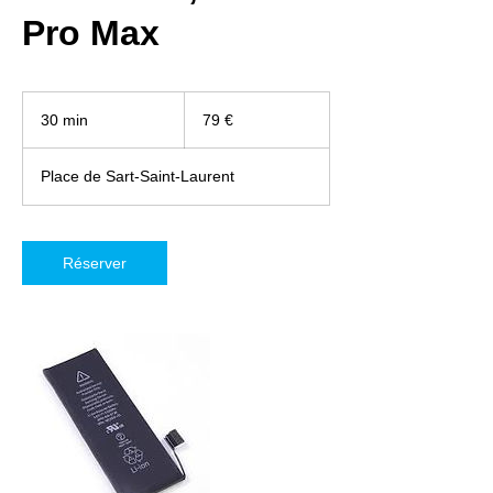
Pro Max
79
euros
30 min
3
79 €
0
m
Place de Sart-Saint-Laurent
i
n
Réserver