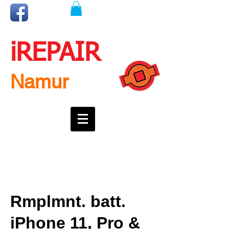
iREPAIR
Namur
Une question ? Un rendez-vous ?
Appelez nous !
0492718537
Rmplmnt. batt.
iPhone 11, Pro &