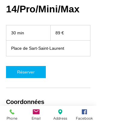
14/Pro/Mini/Max
89
euros
30 min
3
89 €
0
m
Place de Sart-Saint-Laurent
i
n
Réserver
Coordonnées
iRepair Namur, Place de Sart-Saint-Laurent
Phone
Email
Address
Facebook
5, Fosses-la-Ville, Belgique
+32492718537
info@irepair-namur.com