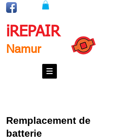
iREPAIR
Namur
Une question ? Un rendez-vous ?
Appelez nous !
0492718537
Remplacement de
batterie