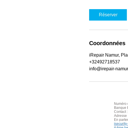
m
i
Réserver
n
Coordonnées
iRepair Namur, Plac
+32492718537
info@irepair-namu
Numéro d
Banque B
Contact 
Adresse 
En parte
isecurit
it-time.b