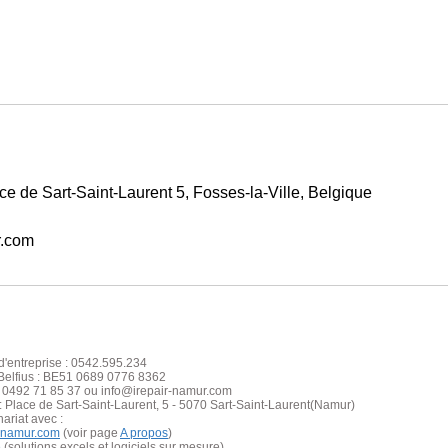
e de Sart-Saint-Laurent 5, Fosses-la-Ville, Belgique
r.com
'entreprise : 0542.595.234
elfius : BE51 0689 0776 8362
: 0492 71 85 37 ou info@irepair-namur.com
: Place de Sart-S
aint
-Laurent, 5 - 5070 Sart-Saint-Laurent(Namur)
nariat avec :
y-namur.com
(voir page
A propos
)
e
(solutions excels et logiciels sur mesure)