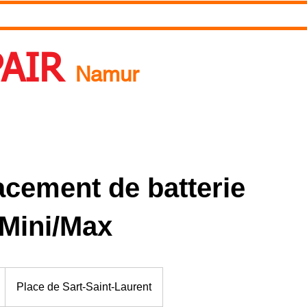
RDV
Pourquoi réparer ?
A propos de nous
Blog
PAIR
Namur
 Un rendez-vous ? Appelez nous ! 0492718537
cement de batterie
/Mini/Max
Place de Sart-Saint-Laurent