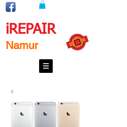
iREPAIR
Namur
Une question ? Un rendez-vous ?
Appelez nous !
0492718537