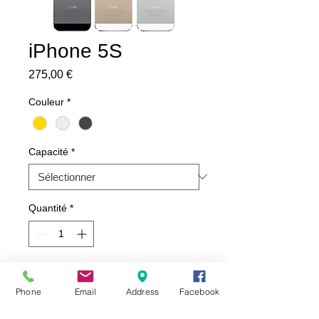
iPhone 5S
Prix
275,00 €
Couleur
*
Capacité
*
Quantité
*
Ajouter au panier
Phone
Email
Address
Facebook
iPhone 5S d'occasion. Excellente état. 