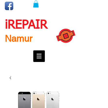
iREPAIR
Namur
Une question ? Un rendez-vous ?
Appelez nous !
0492718537