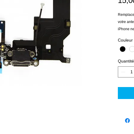
15,0
Remplacera
votre ante
iPhone ne
le réseau
Couleur
plus bien 
Quantité