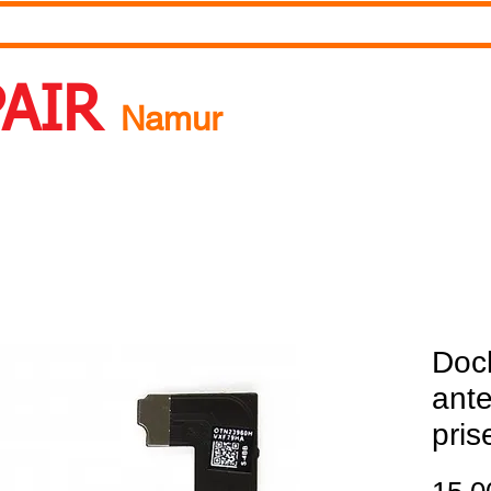
RDV
Pourquoi réparer ?
A propos de nous
Blog
PAIR
Namur
 Un rendez-vous ? Appelez nous ! 0492718537
Dock
ante
pris