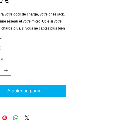
0 €
 votre dock de charge, votre prise jack, 
nne réseau et votre micro. Utile si votre 
 charge plus, si vous ne captez plus bien 
 téléphonique ou si on ne vous entend 
*
lors d'un appel.
*
Ajouter au panier