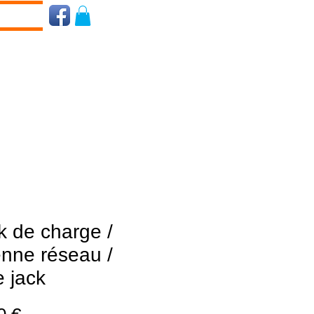
 de charge /
nne réseau /
e jack
Prix