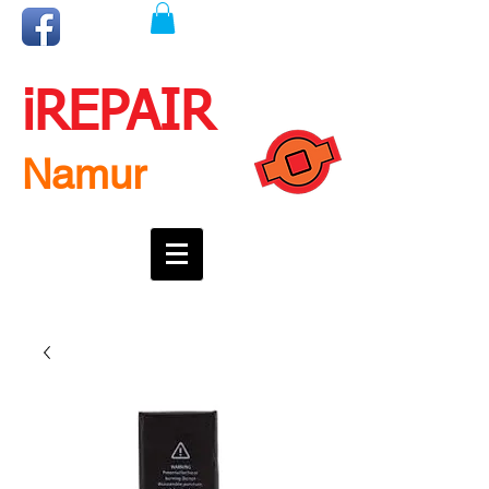
iREPAIR
Namur
Une question ? Un rendez-vous ?
Appelez nous !
0492718537