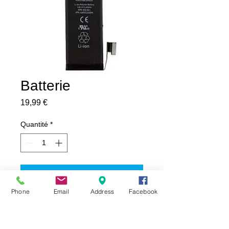
Batterie
Prix
19,99 €
Quantité
*
Ajouter au panier
Phone
Email
Address
Facebook
Simple à monter, remplacera votre batterie 
si elle présente des signes de faiblesse ou 
si le téléphone s'éteint avant d'atteindre 1%.