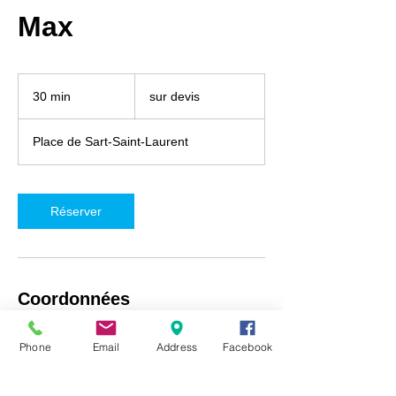
Max
sur
devis
30 min
3
sur devis
0
m
Place de Sart-Saint-Laurent
i
n
Réserver
Coordonnées
iRepair Namur, Place de Sart-Saint-Laurent
Phone
Email
Address
Facebook
5, Fosses-la-Ville, Belgique
+32492718537
info@irepair-namur.com