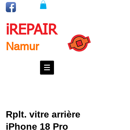
iREPAIR
Namur
Une question ? Un rendez-vous ?
Appelez nous !
0492718537
Rplt. vitre arrière
iPhone 18 Pro