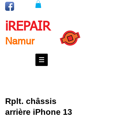
iREPAIR
Namur
Une question ? Un rendez-vous ?
Appelez nous !
0492718537
Rplt. châssis
arrière iPhone 13