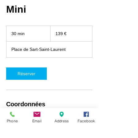
Mini
139
euros
30 min
3
139 €
0
m
Place de Sart-Saint-Laurent
i
n
Réserver
Coordonnées
iRepair Namur, Place de Sart-Saint-Laurent
Phone
Email
Address
Facebook
5, Fosses-la-Ville, Belgique
+32492718537
info@irepair-namur.com