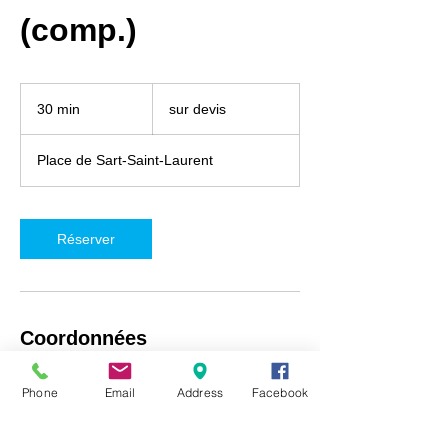
(comp.)
sur
devis
30 min
3
sur devis
0
m
Place de Sart-Saint-Laurent
i
n
Réserver
Coordonnées
iRepair Namur, Place de Sart-Saint-Laurent
Phone
Email
Address
Facebook
5, Fosses-la-Ville, Belgique
+32492718537
info@irepair-namur.com