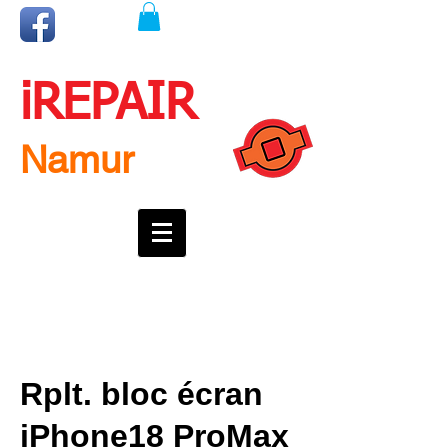
iREPAIR
Namur
Une question ? Un rendez-vous ?
Appelez nous !
0492718537
Rplt. bloc écran
iPhone18 ProMax