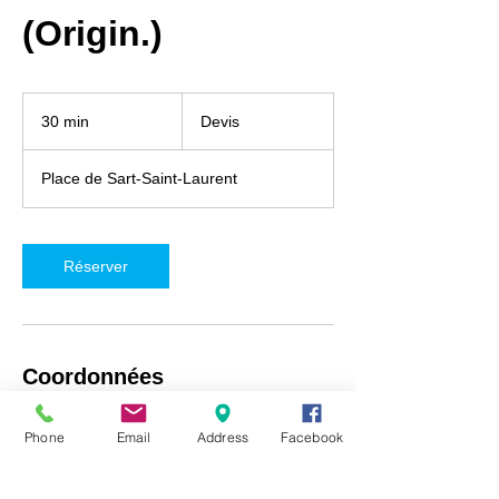
(Origin.)
Devis
30 min
3
Devis
0
m
Place de Sart-Saint-Laurent
i
n
Réserver
Coordonnées
iRepair Namur, Place de Sart-Saint-Laurent
Phone
Email
Address
Facebook
5, Fosses-la-Ville, Belgique
+32492718537
info@irepair-namur.com