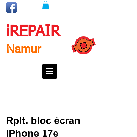
iREPAIR
Namur
Une question ? Un rendez-vous ?
Appelez nous !
0492718537
Rplt. bloc écran
iPhone 17e