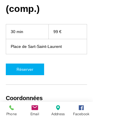
(comp.)
99
euros
30 min
3
99 €
0
m
Place de Sart-Saint-Laurent
i
n
Réserver
Coordonnées
iRepair Namur, Place de Sart-Saint-Laurent
Phone
Email
Address
Facebook
5, Fosses-la-Ville, Belgique
+32492718537
info@irepair-namur.com