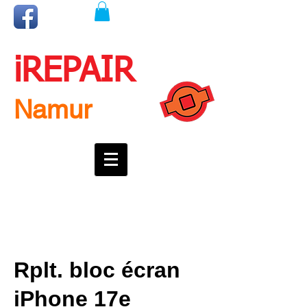
iREPAIR
Namur
Une question ? Un rendez-vous ?
Appelez nous !
0492718537
Rplt. bloc écran
iPhone 17e