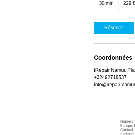
30 min
3
229 
0
m
i
Réserver
n
Coordonnées
iRepair Namur, Plac
+32492718537
info@irepair-namu
Numéro d
Banque B
Contact 
Adresse 