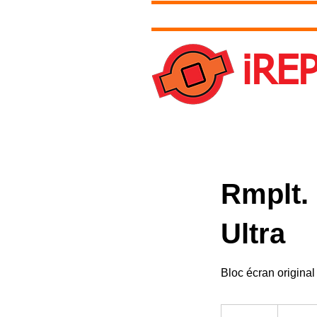
Accueil
Tarifs
Contact et 
iRE
Une question ?
Rmplt.
Ultra
Bloc écran origin
229
euros