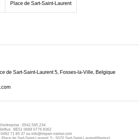
€
Place de Sart-Saint-Laurent
e de Sart-Saint-Laurent 5, Fosses-la-Ville, Belgique
r.com
'entreprise : 0542.595.234
elfius : BE51 0689 0776 8362
: 0492 71 85 37 ou info@irepair-namur.com
: Place de Sart-S
aint
-Laurent, 5 - 5070 Sart-Saint-Laurent(Namur)