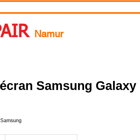
RDV
Pourquoi réparer ?
A propos de nous
Blog
PAIR
Namur
 Un rendez-vous ? Appelez nous ! 0492718537
 écran Samsung Galaxy
al Samsung