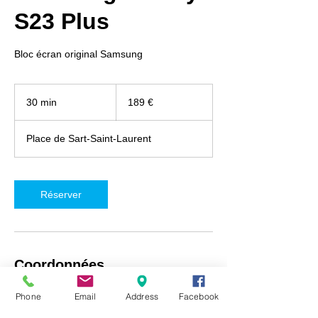
S23 Plus
Bloc écran original Samsung
189
euros
30 min
3
189 €
0
m
Place de Sart-Saint-Laurent
i
n
Réserver
Coordonnées
iRepair Namur, Place de Sart-Saint-Laurent
Phone
Email
Address
Facebook
5, Fosses-la-Ville, Belgique