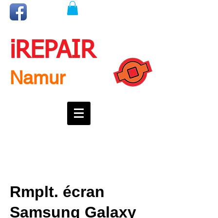
iREPAIR
Namur
Une question ? Un rendez-vous ?
Appelez nous !
0492718537
Rmplt. écran
Samsung Galaxy