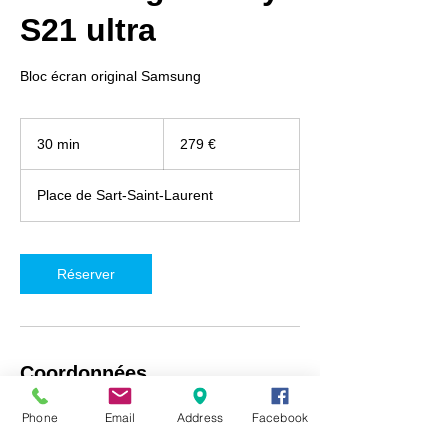
S21 ultra
Bloc écran original Samsung
279
euros
30 min
3
279 €
0
m
Place de Sart-Saint-Laurent
i
n
Réserver
Coordonnées
iRepair Namur, Place de Sart-Saint-Laurent
Phone
Email
Address
Facebook
5, Fosses-la-Ville, Belgique