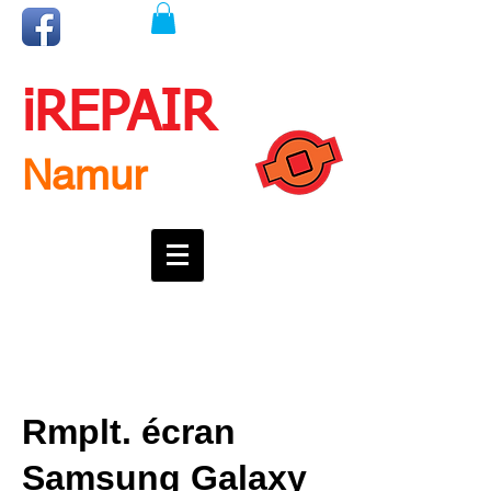
iREPAIR
Namur
Une question ? Un rendez-vous ?
Appelez nous !
0492718537
Rmplt. écran
Samsung Galaxy