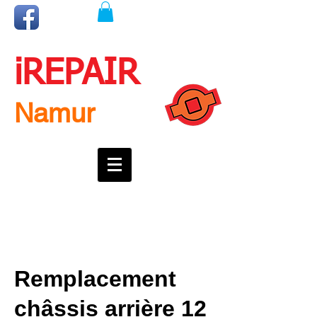
iREPAIR
Namur
Une question ? Un rendez-vous ?
Appelez nous !
0492718537
Remplacement
châssis arrière 12