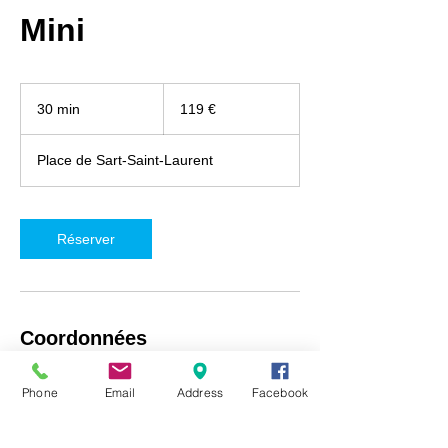
Mini
119
euros
30 min
3
119 €
0
m
Place de Sart-Saint-Laurent
i
n
Réserver
Coordonnées
iRepair Namur, Place de Sart-Saint-Laurent
Phone
Email
Address
Facebook
5, Fosses-la-Ville, Belgique
+32492718537
info@irepair-namur.com