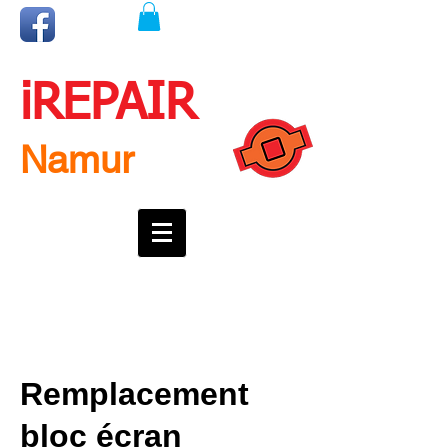
iREPAIR
Namur
Une question ? Un rendez-vous ?
Appelez nous !
0492718537
Remplacement
bloc écran