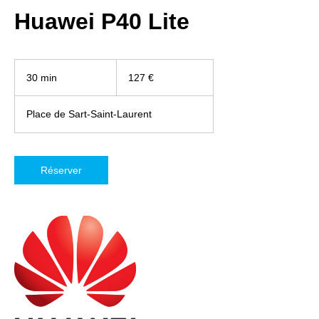
Huawei P40 Lite
127
euros
30 min
3
127 €
0
m
Place de Sart-Saint-Laurent
i
n
Réserver