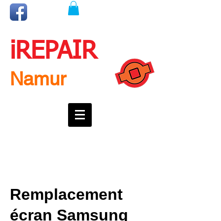
iREPAIR
Namur
Une question ? Un rendez-vous ?
Appelez nous !
0492718537
Remplacement
écran Samsung