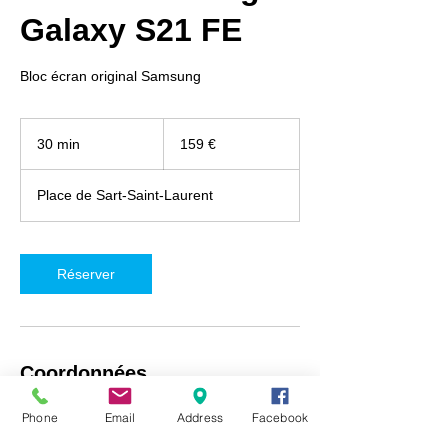
Galaxy S21 FE
Bloc écran original Samsung
159
euros
30 min
3
159 €
0
m
Place de Sart-Saint-Laurent
i
n
Réserver
Coordonnées
iRepair Namur, Place de Sart-Saint-Laurent
Phone
Email
Address
Facebook
5, Fosses-la-Ville, Belgique