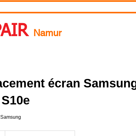
RDV
Pourquoi réparer ?
A propos de nous
Blog
PAIR
Namur
 Un rendez-vous ? Appelez nous ! 0492718537
acement écran Samsun
 S10e
al Samsung