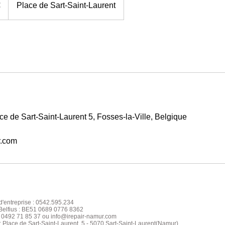
€
Place de Sart-Saint-Laurent
e de Sart-Saint-Laurent 5, Fosses-la-Ville, Belgique
r.com
'entreprise : 0542.595.234
elfius : BE51 0689 0776 8362
: 0492 71 85 37 ou info@irepair-namur.com
: Place de Sart-S
aint
-Laurent, 5 - 5070 Sart-Saint-Laurent(Namur)