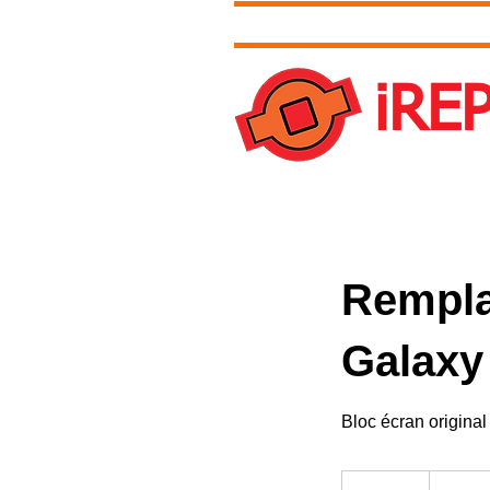
Accueil
Tarifs
Contact et 
iRE
Une question ?
Rempl
Galaxy
Bloc écran origin
189
euros