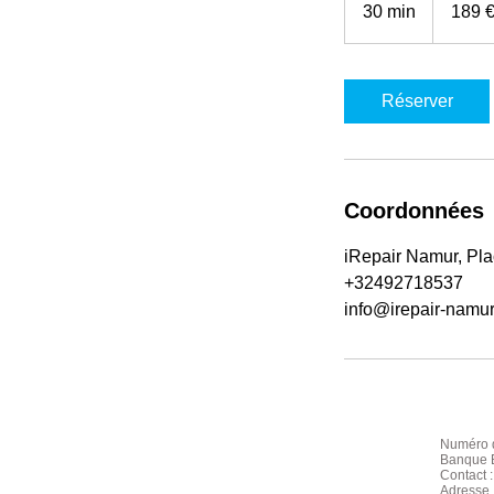
30 min
3
189 
0
m
i
Réserver
n
Coordonnées
iRepair Namur, Plac
+32492718537
info@irepair-namu
Numéro d
Banque B
Contact 
Adresse 