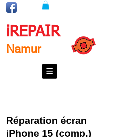
iREPAIR
Namur
Une question ? Un rendez-vous ?
Appelez nous !
0492718537
Réparation écran
iPhone 15 (comp.)