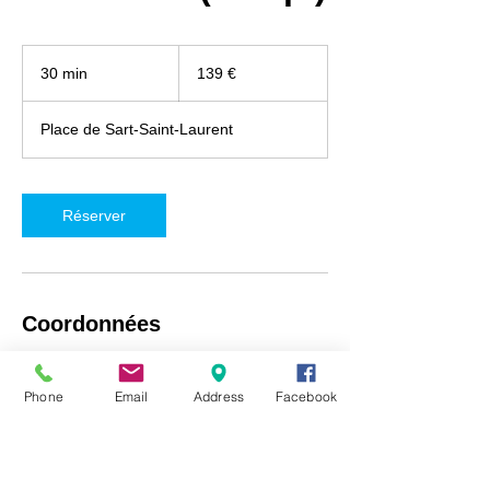
139
euros
30 min
3
139 €
0
m
Place de Sart-Saint-Laurent
i
n
Réserver
Coordonnées
iRepair Namur, Place de Sart-Saint-Laurent
5, Fosses-la-Ville, Belgique
Phone
Email
Address
Facebook
+32492718537
info@irepair-namur.com