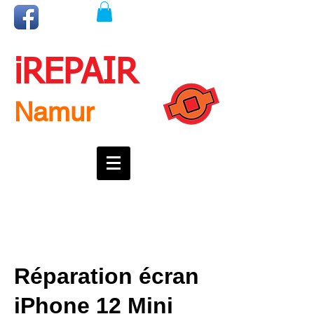
iREPAIR
Namur
Une question ? Un rendez-vous ?
Appelez nous !
0492718537
Réparation écran
iPhone 12 Mini