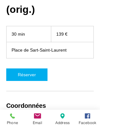
(orig.)
139
euros
30 min
3
139 €
0
m
Place de Sart-Saint-Laurent
i
n
Réserver
Coordonnées
iRepair Namur, Place de Sart-Saint-Laurent
Phone
Email
Address
Facebook
5, Fosses-la-Ville, Belgique
+32492718537
info@irepair-namur.com