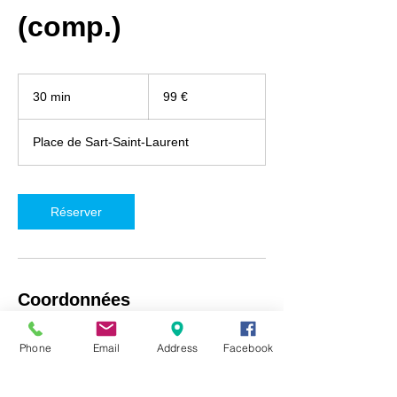
(comp.)
99
euros
30 min
3
99 €
0
m
Place de Sart-Saint-Laurent
i
n
Réserver
Coordonnées
iRepair Namur, Place de Sart-Saint-Laurent
Phone
Email
Address
Facebook
5, Fosses-la-Ville, Belgique
+32492718537
info@irepair-namur.com