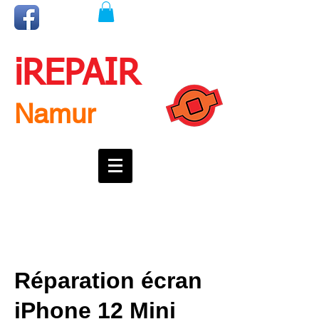
iREPAIR
Namur
Une question ? Un rendez-vous ?
Appelez nous !
0492718537
Réparation écran
iPhone 12 Mini