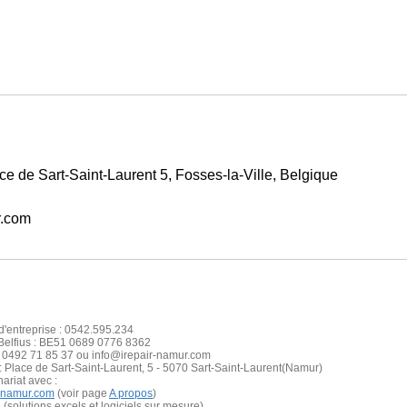
e de Sart-Saint-Laurent 5, Fosses-la-Ville, Belgique
r.com
'entreprise : 0542.595.234
elfius : BE51 0689 0776 8362
: 0492 71 85 37 ou info@irepair-namur.com
: Place de Sart-S
aint
-Laurent, 5 - 5070 Sart-Saint-Laurent(Namur)
nariat avec :
y-namur.com
(voir page
A propos
)
e
(solutions excels et logiciels sur mesure)