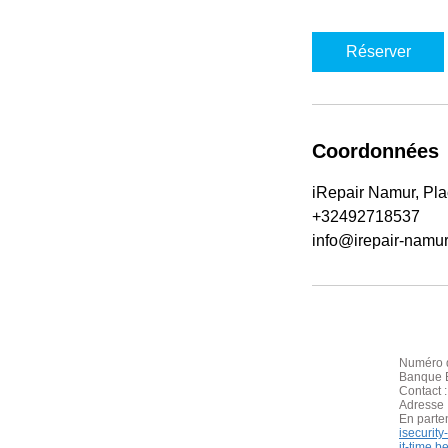
m
i
Réserver
n
Coordonnées
iRepair Namur, Plac
+32492718537
info@irepair-namu
Numéro d
Banque B
Contact 
Adresse 
En parte
isecurit
it-time.b