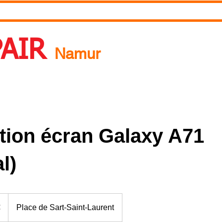
RDV
Pourquoi réparer ?
A propos de nous
Blog
PAIR
Namur
 Un rendez-vous ? Appelez nous ! 0492718537
tion écran Galaxy A71
l)
€
Place de Sart-Saint-Laurent