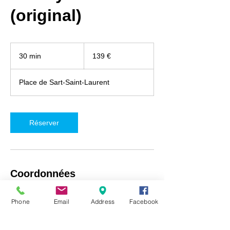
(original)
139
euros
30 min
3
139 €
0
m
Place de Sart-Saint-Laurent
i
n
Réserver
Coordonnées
iRepair Namur, Place de Sart-Saint-Laurent
Phone
Email
Address
Facebook
5, Fosses-la-Ville, Belgique
+32492718537
info@irepair-namur.com