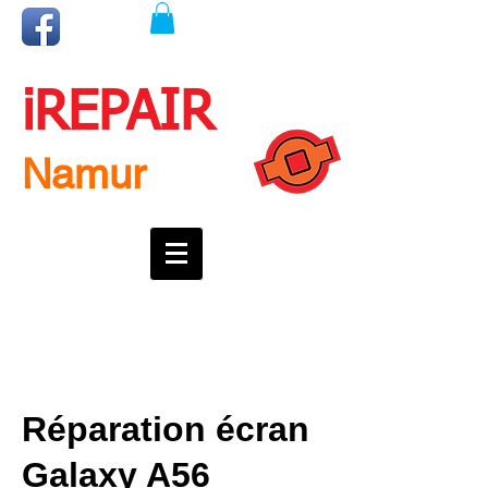
iREPAIR
Namur
Une question ? Un rendez-vous ?
Appelez nous !
0492718537
Réparation écran
Galaxy A56