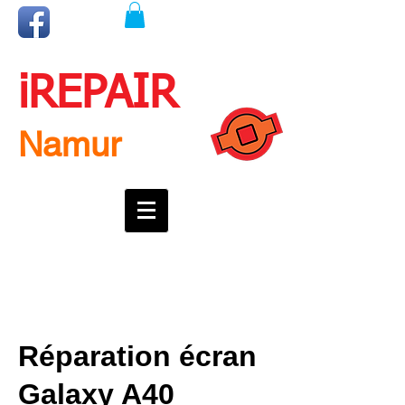
iREPAIR
Namur
Une question ? Un rendez-vous ?
Appelez nous !
0492718537
Réparation écran
Galaxy A40