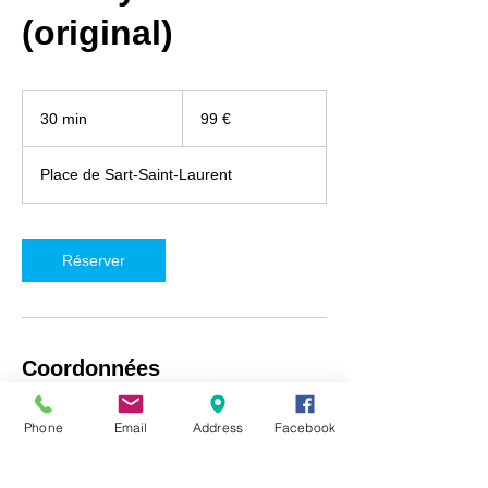
(original)
99
euros
30 min
3
99 €
0
m
Place de Sart-Saint-Laurent
i
n
Réserver
Coordonnées
iRepair Namur, Place de Sart-Saint-Laurent
Phone
Email
Address
Facebook
5, Fosses-la-Ville, Belgique
+32492718537
info@irepair-namur.com