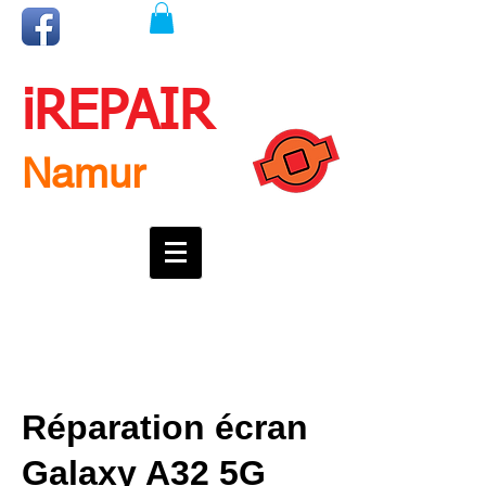
iREPAIR
Namur
Une question ? Un rendez-vous ?
Appelez nous !
0492718537
Réparation écran
Galaxy A32 5G