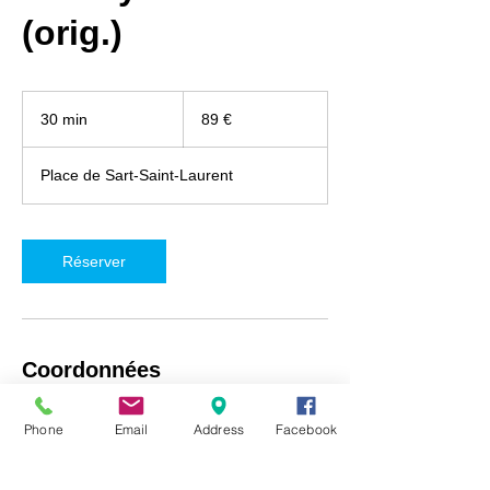
(orig.)
89
euros
30 min
3
89 €
0
m
Place de Sart-Saint-Laurent
i
n
Réserver
Coordonnées
iRepair Namur, Place de Sart-Saint-Laurent
Phone
Email
Address
Facebook
5, Fosses-la-Ville, Belgique
+32492718537
info@irepair-namur.com