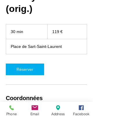
(orig.)
119
euros
30 min
3
119 €
0
m
Place de Sart-Saint-Laurent
i
n
Réserver
Coordonnées
iRepair Namur, Place de Sart-Saint-Laurent
Phone
Email
Address
Facebook
5, Fosses-la-Ville, Belgique
+32492718537
info@irepair-namur.com