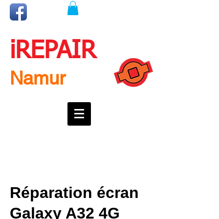
iREPAIR
Namur
Une question ? Un rendez-vous ?
Appelez nous !
0492718537
Réparation écran
Galaxy A32 4G