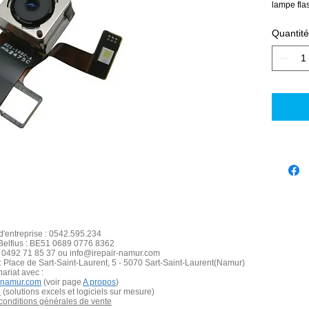
lampe fla
Quantité
'entreprise : 0542.595.234
elfius : BE51 0689 0776 8362
: 0492 71 85 37 ou info@irepair-namur.com
: Place de Sart-S
aint
-Laurent, 5 - 5070 Sart-Saint-Laurent(Namur)
nariat avec :
y-namur.com
(voir page
A propos
)
e
(solutions excels et logiciels sur mesure)
 conditions générales de vente