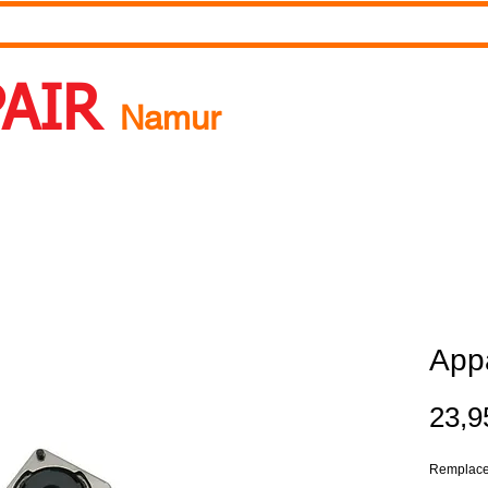
RDV
Pourquoi réparer ?
A propos de nous
Blog
PAIR
Namur
 Un rendez-vous ? Appelez nous ! 0492718537
Appa
23,9
Remplacera