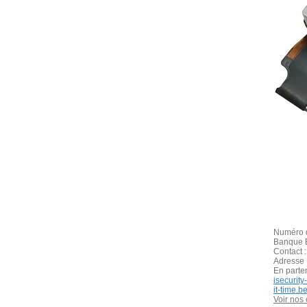
Numéro d
Banque B
Contact 
Adresse 
En parte
isecurit
it-time.b
Voir nos