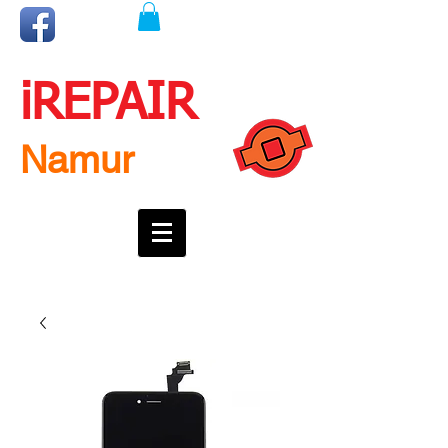
iREPAIR
Namur
Une question ? Un rendez-vous ?
Appelez nous !
0492718537