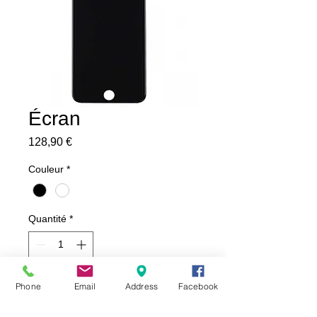
Écran
Prix
128,90 €
Couleur
*
Quantité
*
Phone
Email
Address
Facebook
Ajouter au panier